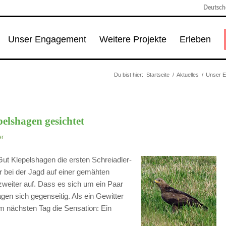
Deutsche
Unser Engagement
Weitere Projekte
Erleben
Du bist hier:
Startseite
/
Aktuelles
/
Unser 
pelshagen gesichtet
er
Gut Klepelshagen die ersten Schreiadler-
 bei der Jagd auf einer gemähten
zweiter auf. Dass es sich um ein Paar
agen sich gegenseitig. Als ein Gewitter
m nächsten Tag die Sensation: Ein