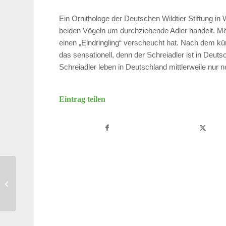
Ein Ornithologe der Deutschen Wildtier Stiftung in
beiden Vögeln um durchziehende Adler handelt. Mögl
einen „Eindringling“ verscheucht hat. Nach dem kü
das sensationell, denn der Schreiadler ist in Deu
Schreiadler leben in Deutschland mittlerweile nu
Eintrag teilen
Drama im Schreiadler-Horst: Eierraub
verhindert erfolgreiche Brut