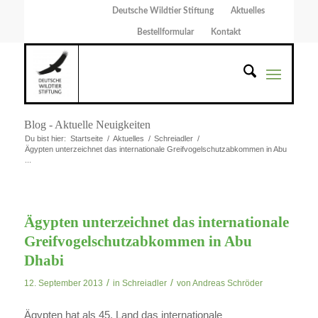
Deutsche Wildtier Stiftung
Aktuelles
Bestellformular
Kontakt
Blog - Aktuelle Neuigkeiten
Du bist hier:
Startseite
/
Aktuelles
/
Schreiadler
/
Ägypten unterzeichnet das internationale Greifvogelschutzabkommen in Abu
...
Ägypten unterzeichnet das internationale
Greifvogelschutzabkommen in Abu
Dhabi
/
/
12. September 2013
in
Schreiadler
von
Andreas Schröder
Ägypten hat als 45. Land das internationale