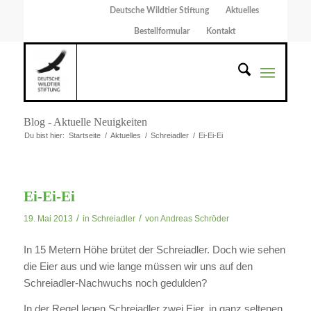
Deutsche Wildtier Stiftung
Aktuelles
Bestellformular
Kontakt
Blog - Aktuelle Neuigkeiten
Du bist hier:
Startseite
/
Aktuelles
/
Schreiadler
/
Ei-Ei-Ei
Ei-Ei-Ei
/
/
19. Mai 2013
in
Schreiadler
von
Andreas Schröder
In 15 Metern Höhe brütet der Schreiadler. Doch wie sehen
die Eier aus und wie lange müssen wir uns auf den
Schreiadler-Nachwuchs noch gedulden?
In der Regel legen Schreiadler zwei Eier, in ganz seltenen