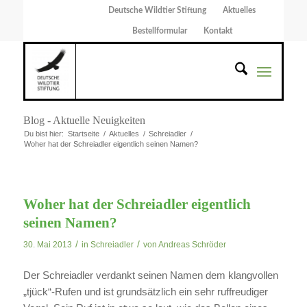
Deutsche Wildtier Stiftung
Aktuelles
Bestellformular
Kontakt
Blog - Aktuelle Neuigkeiten
Du bist hier:
Startseite
/
Aktuelles
/
Schreiadler
/
Woher hat der Schreiadler eigentlich seinen Namen?
Woher hat der Schreiadler eigentlich
seinen Namen?
/
/
30. Mai 2013
in
Schreiadler
von
Andreas Schröder
Der Schreiadler verdankt seinen Namen dem klangvollen
„tjück“-Rufen und ist grundsätzlich ein sehr ruffreudiger