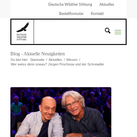
Deutsche Wildtier Stiftung
Aktuelles
Bestellformular
Kontakt
Blog - Aktuelle Neuigkeiten
Du bist hier:
Startseite
/
Aktuelles
/
Wissen
/
Wer weiss denn sowas? Jürgen Prochnow und der Schreiadler