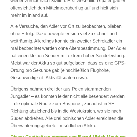
wieder zurück nach Sizilien. Erst wesentlich später gab er
offensichtlich den Mittelmeerüberflug auf und hielt sich
mehr im inland auf.
Alle Versuche, den Adler vor Ort zu beobachten, blieben
ohne Erfolg. Dazu bewegte er sich viel zu schnell und
weiträumig. Allerdings konnte ein zweiter Schreiadler ein
mal beobachtet werden ohne Altersbestimmung. Der Adler
hat einen kleinen Sender mit extrem hoher Sendeleistung.
Meist war der Akku so gut aufgeladen, dass es eine GPS-
Ortung pro Sekunde gab (einschließlich Flughöhe,
Geschwindigkeit, Aktivitätsdaten usw.).
Übrigens nahmen drei der aus Polen stammenden
Jungadler – es konnten leider nicht alle besendert werden
– die optimale Route zum Bosporus, zunächst in SE-
Richtung abziehend bis in die Westukraien, wo sie nach
Süden abdrehen. Alle drei polnischen Adler erreichten die
Überwinterungsgebiete im südlichen Afrika.
Dieser Gastbeitrag stammt von Bernd-Ulrich Meyburg