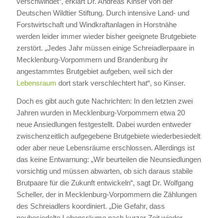
verschwindet“, erklärt Dr. Andreas Kinser von der
Deutschen Wildtier Stiftung. Durch intensive Land- und
Forstwirtschaft und Windkraftanlagen in Horstnähe
werden leider immer wieder bisher geeignete Brutgebiete
zerstört. „Jedes Jahr müssen einige Schreiadlerpaare in
Mecklenburg-Vorpommern und Brandenburg ihr
angestammtes Brutgebiet aufgeben, weil sich der
Lebensraum
dort stark verschlechtert hat“, so Kinser.
Doch es gibt auch gute Nachrichten: In den letzten zwei
Jahren wurden in Mecklenburg-Vorpommern etwa 20
neue Ansiedlungen festgestellt. Dabei wurden entweder
zwischenzeitlich aufgegebene Brutgebiete wiederbesiedelt
oder aber neue Lebensräume erschlossen. Allerdings ist
das keine Entwarnung: „Wir beurteilen die Neunsiedlungen
vorsichtig und müssen abwarten, ob sich daraus stabile
Brutpaare für die Zukunft entwickeln“, sagt Dr. Wolfgang
Scheller, der in Mecklenburg-Vorpommern die Zählungen
des Schreiadlers koordiniert. „Die Gefahr, dass
neubesiedelte Lebensräume nach kurzer Zeit wieder