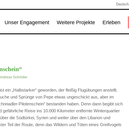
Deutsche
Unser Engagement
Weitere Projekte
Erleben
enschein“
Andreas Schröder
t ein „Halbstarker“ geworden, der fleißig Flugübungen anstellt.
rsuche und Sprünge von Pepe etwas ungeschickt aus, aber im
reiadler-Pilotenschein“ bestanden haben. Denn dann begibt sich
d gefährliche Reise ins 10.000 Kilometer entfernte Winterquartier
 über die Südtürkei, Syrien und weiter über den Libanon und
hster Teil der Route, denn das Wildern und Töten eines Greifvogels