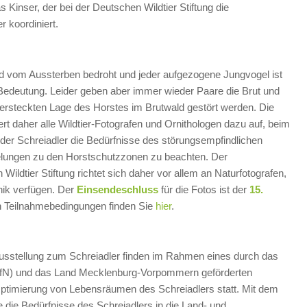
s Kinser, der bei der Deutschen Wildtier Stiftung die
 koordiniert.
nd vom Aussterben bedroht und jeder aufgezogene Jungvogel ist
 Bedeutung. Leider geben aber immer wieder Paare die Brut und
 versteckten Lage des Horstes im Brutwald gestört werden. Die
ert daher alle Wildtier-Fotografen und Ornithologen dazu auf, beim
der Schreiadler die Bedürfnisse des störungsempfindlichen
elungen zu den Horstschutzzonen zu beachten. Der
ildtier Stiftung richtet sich daher vor allem an Naturfotografen,
nik verfügen. Der
Einsendeschluss
für die Fotos ist der
15.
n Teilnahmebedingungen finden Sie
hier
.
usstellung zum Schreiadler finden im Rahmen eines durch das
BfN) und das Land Mecklenburg-Vorpommern geförderten
ptimierung von Lebensräumen des Schreiadlers statt. Mit dem
ie die Bedürfnisse des Schreiadlers in die Land- und