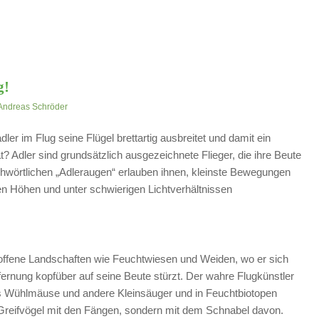
g!
Andreas Schröder
er im Flug seine Flügel brettartig ausbreitet und damit ein
at? Adler sind grundsätzlich ausgezeichnete Flieger, die ihre Beute
ichwörtlichen „Adleraugen“ erlauben ihnen, kleinste Bewegungen
en Höhen und unter schwierigen Lichtverhältnissen
 offene Landschaften wie Feuchtwiesen und Weiden, wo er sich
ernung kopfüber auf seine Beute stürzt. Der wahre Flugkünstler
ils Wühlmäuse und andere Kleinsäuger und in Feuchtbiotopen
Greifvögel mit den Fängen, sondern mit dem Schnabel davon.