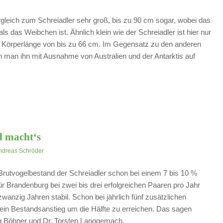
gleich zum Schreiadler sehr groß, bis zu 90 cm sogar, wobei das
s das Weibchen ist. Ähnlich klein wie der Schreiadler ist hier nur
ine Körperlänge von bis zu 66 cm. Im Gegensatz zu den anderen
n man ihn mit Ausnahme von Australien und der Antarktis auf
d macht‘s
ndreas Schröder
rutvogelbestand der Schreiadler schon bei einem 7 bis 10 %
für Brandenburg bei zwei bis drei erfolgreichen Paaren pro Jahr
wanzig Jahren stabil. Schon bei jährlich fünf zusätzlichen
ein Bestandsanstieg um die Hälfte zu erreichen. Das sagen
örg Böhner und Dr. Torsten Langgemach.