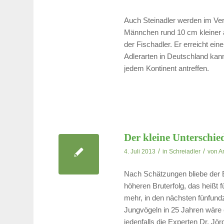
Auch Steinadler werden im Ver
Männchen rund 10 cm kleiner al
der Fischadler. Er erreicht e
Adlerarten in Deutschland kan
jedem Kontinent antreffen.
Der kleine Unterschie
/
/
4. Juli 2013
in
Schreiadler
von
A
Nach Schätzungen bliebe der B
höheren Bruterfolg, das heißt 
mehr, in den nächsten fünfundz
Jungvögeln in 25 Jahren wäre 
jedenfalls die Experten Dr. J