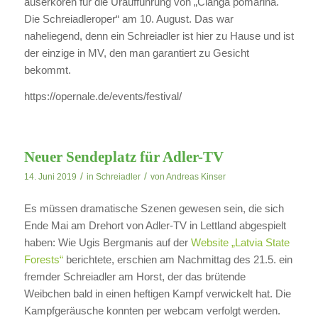
auserkoren für die Uraufführung von „Clanga pomarina.
Die Schreiadleroper“ am 10. August. Das war
naheliegend, denn ein Schreiadler ist hier zu Hause und ist
der einzige in MV, den man garantiert zu Gesicht
bekommt.
https://opernale.de/events/festival/
Neuer Sendeplatz für Adler-TV
/
/
14. Juni 2019
in
Schreiadler
von
Andreas Kinser
Es müssen dramatische Szenen gewesen sein, die sich
Ende Mai am Drehort von Adler-TV in Lettland abgespielt
haben: Wie Ugis Bergmanis auf der
Website „Latvia State
Forests“
berichtete, erschien am Nachmittag des 21.5. ein
fremder Schreiadler am Horst, der das brütende
Weibchen bald in einen heftigen Kampf verwickelt hat. Die
Kampfgeräusche konnten per webcam verfolgt werden.