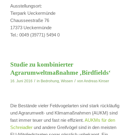
Ausstellungsort:
Tierpark Ueckermünde
Chausseestraße 76
17373 Ueckermünde
Tel.: 0049 (39771) 5494 0
Studie zu kombinierter
Agrarumweltmaßnahme ‚Birdfields‘
/
/
16. Juni 2016
in
Bedrohung
,
Wissen
von
Andreas Kinser
Die Bestände vieler Feldvogelarten sind stark rückläufig
und Agrarumwelt- und Klimamaßnahmen (AUKM) sind
fast immer teuer und fast nie effizient.
AUKMs für den
Schreiadler
und andere Greifvögel sind in den meisten
EU-Mitgliedstaaten sogar gänzlich unbekannt. Ein